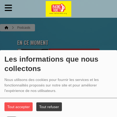
Podcasts
EN CE MOMENT
Les informations que nous
Tiftilin n Buzgan
tehla tarwirt-iw
collectons
Ecoutez maintenant
Nous utilisons des cookies pour fournir les services et les
fonctionnalités proposés sur notre site et pour améliorer
l'expérience de nos utilisateurs.
PODCASTS
Tout accepter
Tout refuser